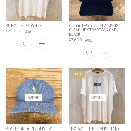
KITH//TILE TEE WHITE
Carhartt×47brand//LA KINGS
CLEAN UP STRAPBACK CAP
¥
21,800
(税込)
BLACK
¥
7,800
(税込)
SALE!
在庫切れ
在庫切れ
AIME LEON DORE//OLIVE ‘A’
【30% OFF】KITH//FISH TANK