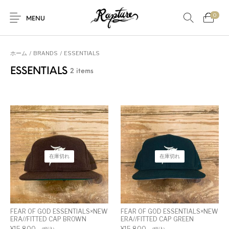
0
MENU
ホーム
/
BRANDS
/
ESSENTIALS
ESSENTIALS
2 items
在庫切れ
在庫切れ
FEAR OF GOD ESSENTIALS×NEW
FEAR OF GOD ESSENTIALS×NEW
ERA//FITTED CAP BROWN
ERA//FITTED CAP GREEN
¥
15,800
¥
15,800