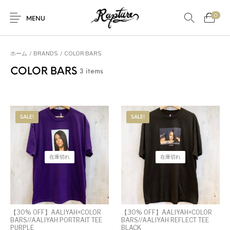
0
MENU
ホーム
/
BRANDS
/
COLOR BARS
COLOR BARS
3 items
SALE!
SALE!
在庫切れ
在庫切れ
【30% OFF】AALIYAH×COLOR
【30% OFF】AALIYAH×COLOR
BARS//AALIYAH PORTRAIT TEE
BARS//AALIYAH REFLECT TEE
PURPLE
BLACK