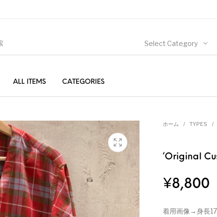
Select Category
ALL ITEMS
CATEGORIES
ホーム
/
TYPES
/
‘Original C
¥
8,800
着用画像→身長172