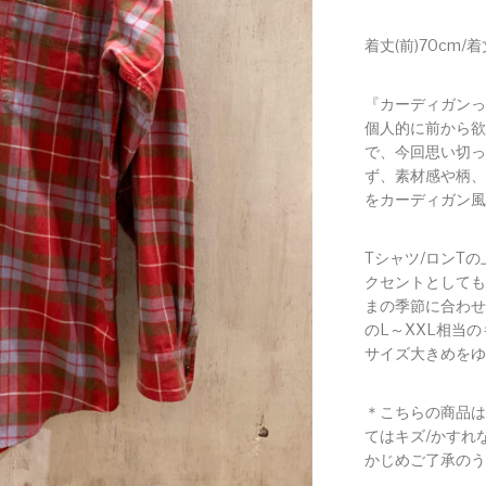
着丈(前)70cm/着
『カーディガンっ
個人的に前から欲
で、今回思い切っ
ず、素材感や柄、
をカーディガン風
Tシャツ/ロンT
クセントとしても
まの季節に合わせ
のL～XXL相当
サイズ大きめをゆ
＊こちらの商品は
てはキズ/かすれ
かじめご了承のう