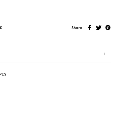
加
Share
PES