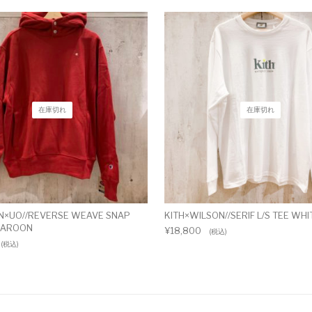
在庫切れ
在庫切れ
N×UO//REVERSE WEAVE SNAP
KITH×WILSON//SERIF L/S TEE WHI
MAROON
¥
18,800
(税込)
(税込)