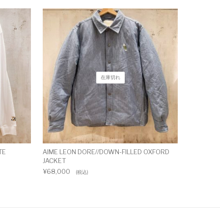
在庫切れ
TE
AIME LEON DORE//DOWN-FILLED OXFORD
JACKET
¥
68,000
(税込)