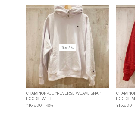
在庫切れ
CHAMPION×UO//REVERSE WEAVE SNAP
CHAMPIO
HOODIE WHITE
HOODIE 
¥
16,800
¥
16,800
(税込)