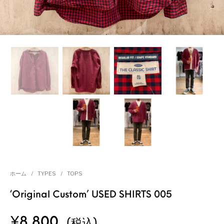
ホーム
/
TYPES
/
TOPS
‘Original Custom’ USED SHIRTS 005
¥
8,800
(税込)