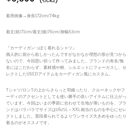
着用画像→身長172cm/74kg
着丈(前)71cm/着丈(後)76cm/身幅63cm
『カーディガンっぽく着れるシャツ』
個人的に前から欲しかったんですがなかなか理想の形が見つから
ないので、今回思い切って作ってみました。ブランドの有名/無
名にはこだわらず、素材感や柄、シルエットにフォーカスし、セ
レクトしたUSEDアイテムをカーディガン風にカスタム。
Tシャツ/ロンTの上からさらっと羽織ったり、クルーネックやフ
ーディのアクセントとしても使い勝手の良いアイテムに仕上がっ
ています。今回はいまの季節に合わせて生地が薄いものを、ブラ
ンドはバラバラでサイズはUSのL～XXL相当のものを中心にセレ
クトしました。普段着られてるよりワンサイズ大きめをゆったり
着るのがオススメです。