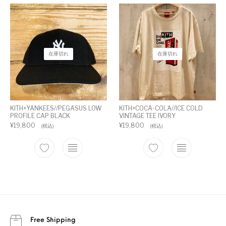
在庫切れ
在庫切れ
KITH×YANKEES//PEGASUS LOW
KITH×COCA-COLA//ICE COLD
PROFILE CAP BLACK
VINTAGE TEE IVORY
¥
19,800
¥
19,800
(税込)
(税込)
Free Shipping