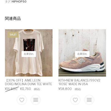
タグ:
HIPHOP50
関連商品
SALE!
在庫切れ
在庫切れ
【30% OFF】AIME LEON
KITH×NEW BALANCE//990V2
DORE//MOLINA DUNK TEE WHITE
‘ROSE’ MADE IN USA
¥
16,800
¥
11,760
¥
58,800
(税込)
(税込)