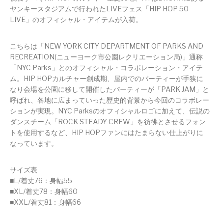
ヤンキースタジアムで行われたLIVEフェス「HIP HOP 50
LIVE」のオフィシャル・アイテムが入荷。
こちらは「NEW YORK CITY DEPARTMENT OF PARKS AND
RECREATION(ニューヨーク市公園レクリエーション局)」通称
「NYC Parks」とのオフィシャル・コラボレーション・アイテ
ム。HIP HOPカルチャー創成期、屋内でのパーティーが手狭に
なり会場を公園に移して開催したパーティーが「PARK JAM」と
呼ばれ、各地に広まっていった歴史的背景から今回のコラボレー
ションが実現。NYC Parksのオフィシャルロゴに加えて、伝説の
ダンスチーム「ROCK STEADY CREW」を彷彿とさせるフォン
トを使用するなど、HIP HOPファンにはたまらない仕上がりに
なっています。
サイズ表
■L/着丈76：身幅55
■XL/着丈78：身幅60
■XXL/着丈81：身幅66