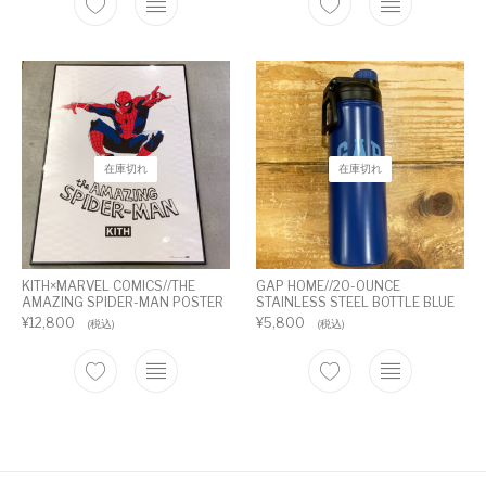
在庫切れ
在庫切れ
KITH×MARVEL COMICS//THE
GAP HOME//20-OUNCE
AMAZING SPIDER-MAN POSTER
STAINLESS STEEL BOTTLE BLUE
¥
12,800
¥
5,800
(税込)
(税込)