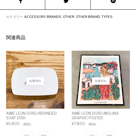
カテゴリー:
ACCESSORY
,
BRANDS
,
OTHER
,
OTHER BRAND
,
TYPES
関連商品
在庫切れ
在庫切れ
AIME LEON DORE//BRANDED
AIME LEON DORE//MOLINA
SOAP DISH
GRAPHIC POSTER
¥
6,800
¥
7,800
(税込)
(税込)