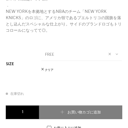
．
NEW YORKを本拠地とするNBAのチーム「NEW YORK
KNICKS」のロゴに、アメリカ領であるプエルトリコの国旗を落
とし込んだスペシャルな仕上がり。サイドのブランドロゴもトリ
コロールになってて◎。
FREE
SIZE
クリア
在庫切れ
NEW ERA//NEW YORK KNICKS 'PUERTO RICO' SNAPBACK CAP B
お買い物カゴに追加