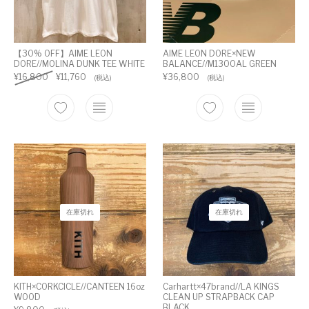
【30% OFF】AIME LEON
AIME LEON DORE×NEW
DORE//MOLINA DUNK TEE WHITE
BALANCE//M1300AL GREEN
¥
16,800
¥
11,760
¥
36,800
(税込)
(税込)
在庫切れ
在庫切れ
KITH×CORKCICLE//CANTEEN 16oz
Carhartt×47brand//LA KINGS
WOOD
CLEAN UP STRAPBACK CAP
BLACK