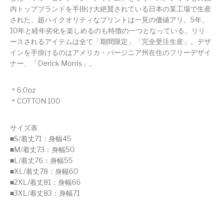
内トップブランドを手掛け大絶賛されている日本の某工場で生産
された、超ハイクオリティなプリントは一見の価値アリ。5年、
10年と経年劣化を楽しめるのも特徴の一つとなっている。リリ
ースされるアイテムは全て「期間限定」「完全受注生産」。デザ
インを手掛けるのはアメリカ・バージニア州在住のフリーデザイ
ナー、「Derick Morris」。
＊6.0oz
＊COTTON 100
サイズ表
■S/着丈71：身幅45
■M/着丈73：身幅50
■L/着丈76：身幅55
■XL/着丈78：身幅60
■2XL/着丈81：身幅66
■3XL/着丈83：身幅71