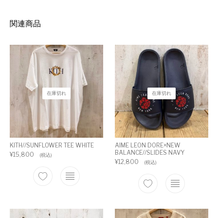
関連商品
在庫切れ
在庫切れ
KITH//SUNFLOWER TEE WHITE
AIME LEON DORE×NEW
BALANCE//SLIDES NAVY
¥
15,800
(税込)
¥
12,800
(税込)