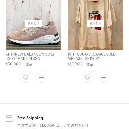
在庫切れ
在庫切れ
KITH×NEW BALANCE//990V2
KITH×COCA-COLA//ICE COLD
‘ROSE’ MADE IN USA
VINTAGE TEE IVORY
¥
58,800
¥
19,800
(税込)
(税込)
Free Shipping
ご注文金額「11,000円以上」で送料無料！