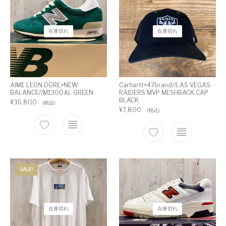
在庫切れ
在庫切れ
AIME LEON DORE×NEW
Carhartt×47brand//LAS VEGAS
BALANCE//M1300AL GREEN
RAIDERS MVP MESHBACK CAP
BLACK
¥
36,800
(税込)
¥
7,800
(税込)
SALE!
在庫切れ
在庫切れ