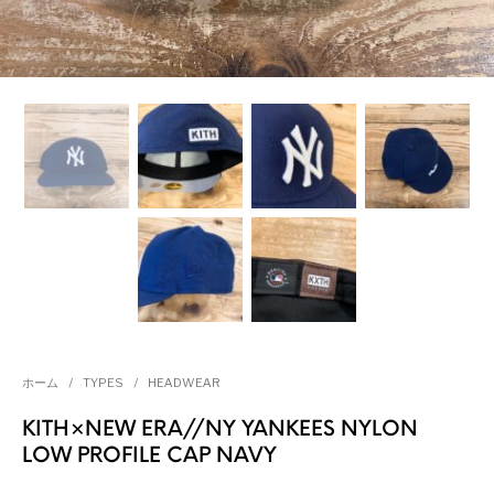
ホーム
/
TYPES
/
HEADWEAR
KITH×NEW ERA//NY YANKEES NYLON
LOW PROFILE CAP NAVY