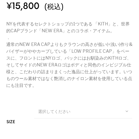
¥
15,800
(税込)
NYを代表するセレクトショップの1つである 「KITH」と、世界
的CAPブランド「NEW ERA」とのコラボ・アイテム。
．
通常のNEW ERA CAPよりもクラウンの高さが低い(=浅い)作り&
バイザーがややカーブしている「LOW PROFILE CAP」をベー
スに、フロントにはNYロゴ、バックにはお馴染みのKITHロゴ、
そしてサイドのNEW ERAロゴはボディと同色のインビジブル仕
様と、こだわりの詰まりまくった逸品に仕上がっています。いつ
ものウール素材ではなく艶消しのナイロン素材を使用している点
にも注目です。
選択してください
SIZE