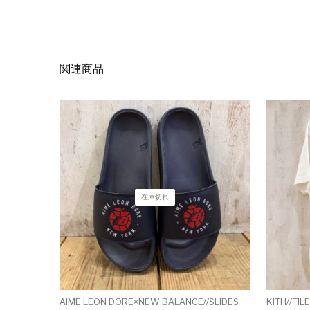
関連商品
在庫切れ
AIME LEON DORE×NEW BALANCE//SLIDES
KITH//TIL