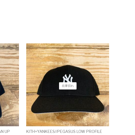
在庫切れ
AN UP
KITH×YANKEES//PEGASUS LOW PROFILE