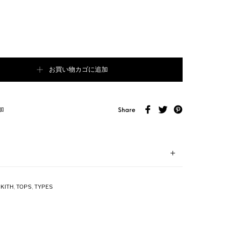
 ANGELES DODGERS CHAMPIONS CREWNECK WHITE個
お買い物カゴに追加
加
Share
,
KITH
,
TOPS
,
TYPES