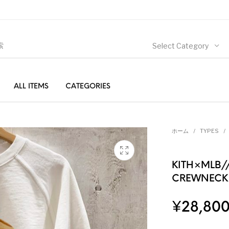
Select Category
ALL ITEMS
CATEGORIES
ホーム
/
TYPES
/
KITH×MLB/
CREWNECK
¥
28,80