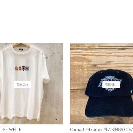
在庫切れ
在庫切れ
E TEE WHITE
Carhartt×47brand//LA KINGS CLE