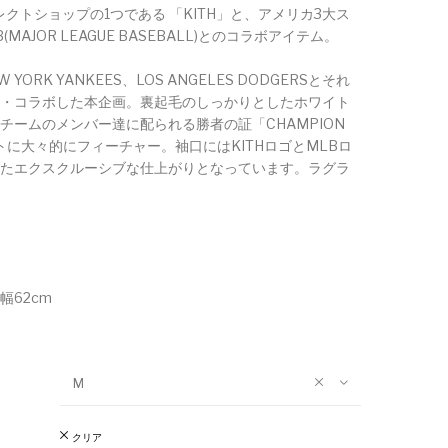
クトショップの1つである 「KITH」と、アメリカ3大ス
(MAJOR LEAGUE BASEBALL)とのコラボアイテム。
YORK YANKEES、LOS ANGELES DODGERSとそれ
ル・コラボした本企画。裏起毛のしっかりとしたホワイト
勝チームのメンバー達に配られる勝者の証「CHAMPION
トに大々的にフィーチャー。袖口にはKITHロゴとMLBロ
ついたエクスクルーシブな仕上がりとなっています。ラグラ
幅62cm
M
クリア