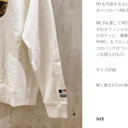
NYを代表するセレ
ポーツの一つMLB
．
MLBを通してNEW 
ぞれオフィシャ
のボディに、優
RING」をフロン
ゴのパッチが
ン仕様なのも◎。
サイズ詳細
M＝着丈67cm/身
SIZE