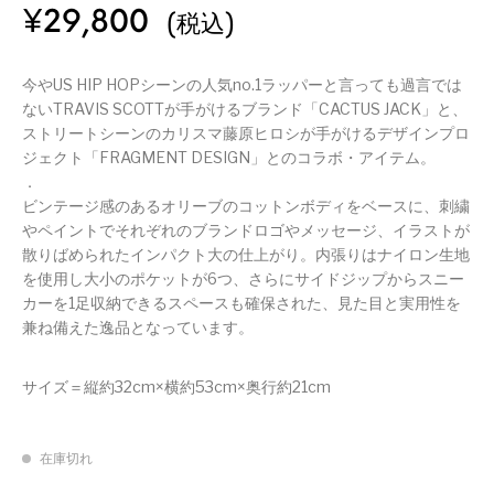
¥
29,800
(税込)
今やUS HIP HOPシーンの人気no.1ラッパーと言っても過言では
ないTRAVIS SCOTTが手がけるブランド「CACTUS JACK」と、
ストリートシーンのカリスマ藤原ヒロシが手がけるデザインプロ
ジェクト「FRAGMENT DESIGN」とのコラボ・アイテム。
．
ビンテージ感のあるオリーブのコットンボディをベースに、刺繍
やペイントでそれぞれのブランドロゴやメッセージ、イラストが
散りばめられたインパクト大の仕上がり。内張りはナイロン生地
を使用し大小のポケットが6つ、さらにサイドジップからスニー
カーを1足収納できるスペースも確保された、見た目と実用性を
兼ね備えた逸品となっています。
サイズ＝縦約32cm×横約53cm×奥行約21cm
在庫切れ