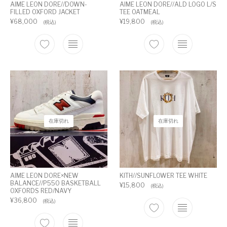
AIME LEON DORE//DOWN-
AIME LEON DORE//ALD LOGO L/S
FILLED OXFORD JACKET
TEE OATMEAL
¥
68,000
¥
19,800
(税込)
(税込)
在庫切れ
在庫切れ
AIME LEON DORE×NEW
KITH//SUNFLOWER TEE WHITE
BALANCE//P550 BASKETBALL
¥
15,800
(税込)
OXFORDS RED/NAVY
¥
36,800
(税込)